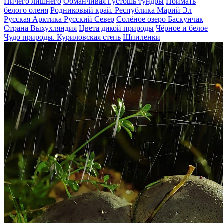
Ничего лишнего
Обманчивая пустошь тундры
Поймать
белого оленя
Родниковый край. Республика Марий Эл
Русская Арктика
Русский Север
Солёное озеро Баскунчак
Страна Выхухляндия
Цвета дикой природы
Чёрное и белое
Чудо природы. Куриловская степь
Шпиленки