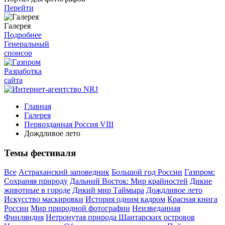
Перейти
Галерея
Подробнее
Генеральный
спонсор
Разработка
сайта
Главная
Галерея
Первозданная Россия VIII
Дождливое лето
Темы фестиваля
Все
Астраханский заповедник
Большой год России
Газпром:
Сохраняя природу
Дальний Восток: Мир крайностей
Дикие
животные в городе
Дикий мир Таймыра
Дождливое лето
Искусство маскировки
История одним кадром
Красная книга
России
Мир природной фотографии
Неизведанная
Финляндия
Нетронутая природа Шантарских островов