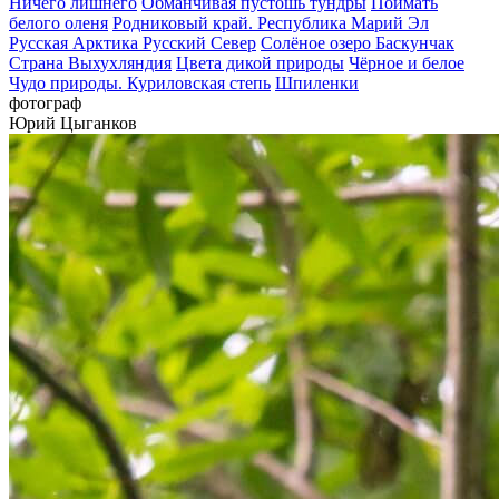
Ничего лишнего
Обманчивая пустошь тундры
Поймать
белого оленя
Родниковый край. Республика Марий Эл
Русская Арктика
Русский Север
Солёное озеро Баскунчак
Страна Выхухляндия
Цвета дикой природы
Чёрное и белое
Чудо природы. Куриловская степь
Шпиленки
фотограф
Юрий Цыганков