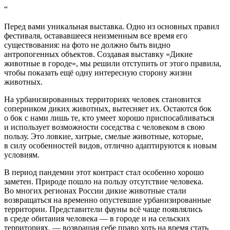
“
Перед вами уникальная выставка. Одно из основных правил
фестиваля, остававшееся неизменным все время его
существования: на фото не должно быть видно
антропогенных объектов. Создавая выставку «Дикие
животные в городе», мы решили отступить от этого правила,
чтобы показать ещё одну интересную сторону жизни
животных.
На урбанизированных территориях человек становится
соперником диких животных, вытесняет их. Остаются бок
о бок с нами лишь те, кто умеет хорошо приспосабливаться
и использует возможности соседства с человеком в свою
пользу. Это ловкие, хитрые, смелые животные, которые,
в силу особенностей видов, отлично адаптируются к новым
условиям.
В период пандемии этот контраст стал особенно хорошо
заметен. Природе пошло на пользу отсутствие человека.
Во многих регионах России дикие животные стали
возвращаться на временно опустевшие урбанизированные
территории. Представители фауны всё чаще появлялись
в среде обитания человека — в городе и на сельских
территориях, — возвращая себе право хоть на время стать