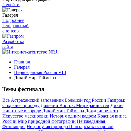
Перейти
Галерея
Подробнее
Генеральный
спонсор
Разработка
сайта
Главная
Галерея
Первозданная Россия VIII
Дикий мир Таймыра
Темы фестиваля
Все
Астраханский заповедник
Большой год России
Газпром:
Сохраняя природу
Дальний Восток: Мир крайностей
Дикие
животные в городе
Дикий мир Таймыра
Дождливое лето
Искусство маскировки
История одним кадром
Красная книга
России
Мир природной фотографии
Неизведанная
Финляндия
Нетронутая природа Шантарских островов