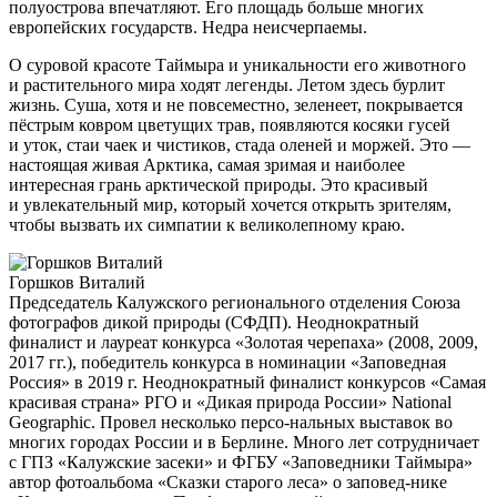
полуострова впечатляют. Его площадь больше многих
европейских государств. Недра неисчерпаемы.
О суровой красоте Таймыра и уникальности его животного
и растительного мира ходят легенды. Летом здесь бурлит
жизнь. Суша, хотя и не повсеместно, зеленеет, покрывается
пёстрым ковром цветущих трав, появляются косяки гусей
и уток, стаи чаек и чистиков, стада оленей и моржей. Это —
настоящая живая Арктика, самая зримая и наиболее
интересная грань арктической природы. Это красивый
и увлекательный мир, который хочется открыть зрителям,
чтобы вызвать их симпатии к великолепному краю.
Горшков Виталий
Председатель Калужского регионального отделения Союза
фотографов дикой природы (СФДП). Неоднократный
финалист и лауреат конкурса «Золотая черепаха» (2008, 2009,
2017 гг.), победитель конкурса в номинации «Заповедная
Россия» в 2019 г. Неоднократный финалист конкурсов «Самая
красивая страна» РГО и «Дикая природа России» National
Geographic. Провел несколько персо-нальных выставок во
многих городах России и в Берлине. Много лет сотрудничает
с ГПЗ «Калужские засеки» и ФГБУ «Заповедники Таймыра»
автор фотоальбома «Сказки старого леса» о заповед-нике