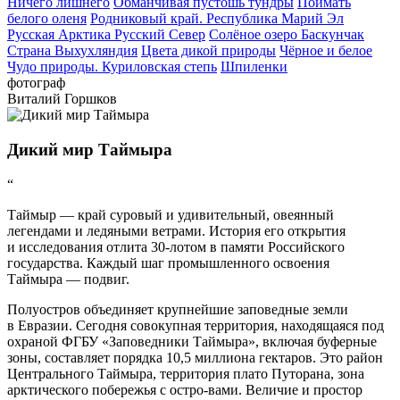
Ничего лишнего
Обманчивая пустошь тундры
Поймать
белого оленя
Родниковый край. Республика Марий Эл
Русская Арктика
Русский Север
Солёное озеро Баскунчак
Страна Выхухляндия
Цвета дикой природы
Чёрное и белое
Чудо природы. Куриловская степь
Шпиленки
фотограф
Виталий Горшков
Дикий мир Таймыра
“
Таймыр — край суровый и удивительный, овеянный
легендами и ледяными ветрами. История его открытия
и исследования отлита 30-лотом в памяти Российского
государства. Каждый шаг промышленного освоения
Таймыра — подвиг.
Полуостров объединяет крупнейшие заповедные земли
в Евразии. Сегодня совокупная территория, находящаяся под
охраной ФГБУ «Заповедники Таймыра», включая буферные
зоны, составляет порядка 10,5 миллиона гектаров. Это район
Центрального Таймыра, территория плато Путорана, зона
арктического побережья с остро-вами. Величие и простор