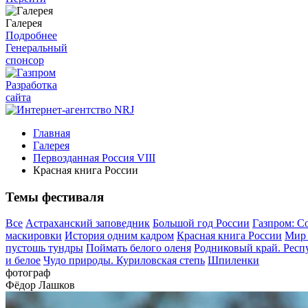
Галерея
Подробнее
Генеральный
спонсор
Разработка
сайта
Главная
Галерея
Первозданная Россия VIII
Красная книга России
Темы фестиваля
Все
Астраханский заповедник
Большой год России
Газпром: С
маскировки
История одним кадром
Красная книга России
Мир 
пустошь тундры
Поймать белого оленя
Родниковый край. Респ
и белое
Чудо природы. Куриловская степь
Шпиленки
фотограф
Фёдор Лашков