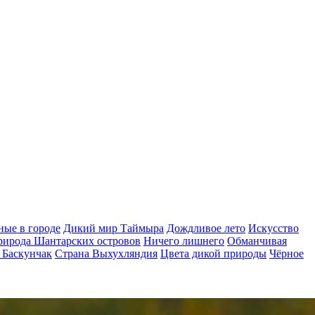
ые в городе
Дикий мир Таймыра
Дождливое лето
Искусство
рирода Шантарских островов
Ничего лишнего
Обманчивая
 Баскунчак
Страна Выхухляндия
Цвета дикой природы
Чёрное