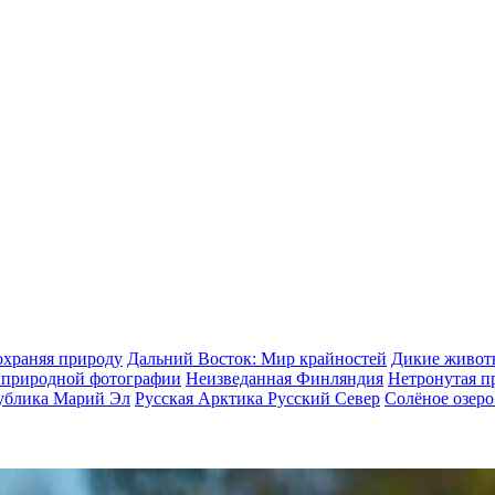
охраняя природу
Дальний Восток: Мир крайностей
Дикие животн
природной фотографии
Неизведанная Финляндия
Нетронутая п
ублика Марий Эл
Русская Арктика
Русский Север
Солёное озеро