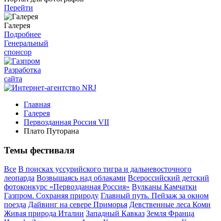
Перейти
Галерея
Подробнее
Генеральный
спонсор
Разработка
сайта
Главная
Галерея
Первозданная Россия VII
Плато Путорана
Темы фестиваля
Все
В поисках уссурийского тигра и дальневосточного
леопарда
Возвышаясь над облаками
Всероссийский детский
фотоконкурс «Первозданная Россия»
Вулканы Камчатки
Газпром. Сохраняя природу
Главный путь. Пейзаж за окном
поезда
Дайвинг на севере Приморья
Девственные леса Коми
Живая природа Италии
Западный Кавказ
Земля Франца