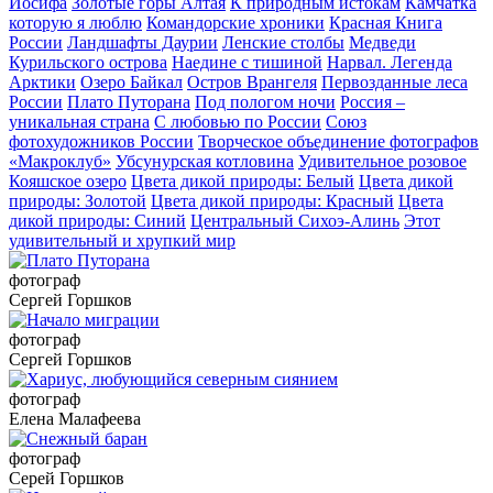
Иосифа
Золотые горы Алтая
К природным истокам
Камчатка
которую я люблю
Командорские хроники
Красная Книга
России
Ландшафты Даурии
Ленские столбы
Медведи
Курильского острова
Наедине с тишиной
Нарвал. Легенда
Арктики
Озеро Байкал
Остров Врангеля
Первозданные леса
России
Плато Путорана
Под пологом ночи
Россия –
уникальная страна
С любовью по России
Союз
фотохудожников России
Творческое объединение фотографов
«Макроклуб»
Убсунурская котловина
Удивительное розовое
Кояшское озеро
Цвета дикой природы: Белый
Цвета дикой
природы: Золотой
Цвета дикой природы: Красный
Цвета
дикой природы: Синий
Центральный Сихоэ-Алинь
Этот
удивительный и хрупкий мир
фотограф
Сергей Горшков
фотограф
Сергей Горшков
фотограф
Елена Малафеева
фотограф
Серей Горшков