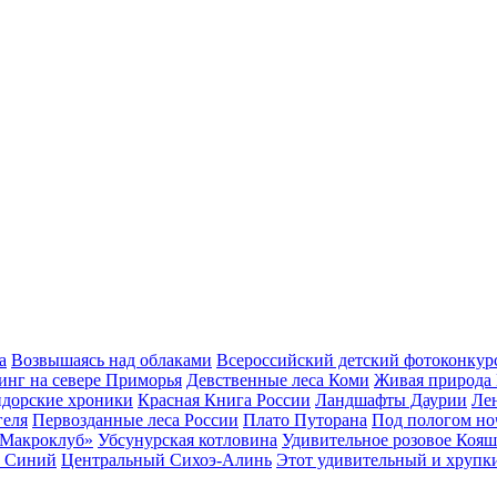
а
Возвышаясь над облаками
Всероссийский детский фотоконкур
инг на севере Приморья
Девственные леса Коми
Живая природа
дорские хроники
Красная Книга России
Ландшафты Даурии
Ле
геля
Первозданные леса России
Плато Путорана
Под пологом но
«Макроклуб»
Убсунурская котловина
Удивительное розовое Кояш
: Синий
Центральный Сихоэ-Алинь
Этот удивительный и хрупк