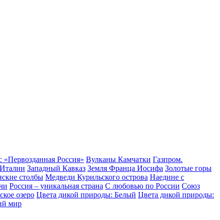
с «Первозданная Россия»
Вулканы Камчатки
Газпром.
 Италии
Западный Кавказ
Земля Франца Иосифа
Золотые горы
нские столбы
Медведи Курильского острова
Наедине с
чи
Россия – уникальная страна
С любовью по России
Союз
ское озеро
Цвета дикой природы: Белый
Цвета дикой природы:
ий мир