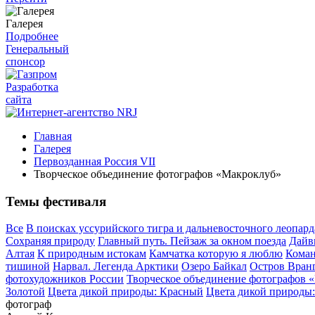
Галерея
Подробнее
Генеральный
спонсор
Разработка
сайта
Главная
Галерея
Первозданная Россия VII
Творческое объединение фотографов «Макроклуб»
Темы фестиваля
Все
В поисках уссурийского тигра и дальневосточного леопард
Сохраняя природу
Главный путь. Пейзаж за окном поезда
Дайв
Алтая
К природным истокам
Камчатка которую я люблю
Коман
тишиной
Нарвал. Легенда Арктики
Озеро Байкал
Остров Вран
фотохудожников России
Творческое объединение фотографов 
Золотой
Цвета дикой природы: Красный
Цвета дикой природы
фотограф