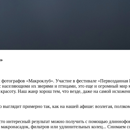
»
фотографов «Макроклуб». Участие в фестивале «Первозданная Ро
с населяющими их зверями и птицами, это еще и огромный мир м
х красоту. Наш жанр хорош тем, что везде, даже на самой исхож
о выглядит примерно так, как на нашей афише: возлегая, ползком
сто интересный результат можно получить с помощью длиннофок
 макронасадок, фильтров или удлинительных колец... Снимаем с