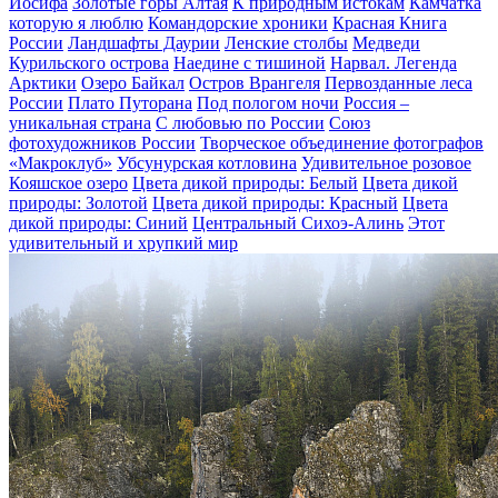
Иосифа
Золотые горы Алтая
К природным истокам
Камчатка
которую я люблю
Командорские хроники
Красная Книга
России
Ландшафты Даурии
Ленские столбы
Медведи
Курильского острова
Наедине с тишиной
Нарвал. Легенда
Арктики
Озеро Байкал
Остров Врангеля
Первозданные леса
России
Плато Путорана
Под пологом ночи
Россия –
уникальная страна
С любовью по России
Союз
фотохудожников России
Творческое объединение фотографов
«Макроклуб»
Убсунурская котловина
Удивительное розовое
Кояшское озеро
Цвета дикой природы: Белый
Цвета дикой
природы: Золотой
Цвета дикой природы: Красный
Цвета
дикой природы: Синий
Центральный Сихоэ-Алинь
Этот
удивительный и хрупкий мир