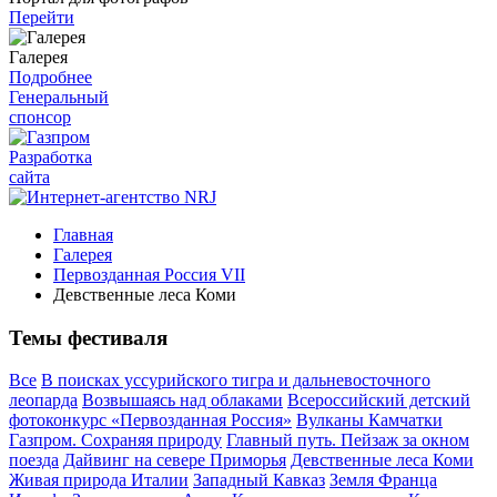
Перейти
Галерея
Подробнее
Генеральный
спонсор
Разработка
сайта
Главная
Галерея
Первозданная Россия VII
Девственные леса Коми
Темы фестиваля
Все
В поисках уссурийского тигра и дальневосточного
леопарда
Возвышаясь над облаками
Всероссийский детский
фотоконкурс «Первозданная Россия»
Вулканы Камчатки
Газпром. Сохраняя природу
Главный путь. Пейзаж за окном
поезда
Дайвинг на севере Приморья
Девственные леса Коми
Живая природа Италии
Западный Кавказ
Земля Франца