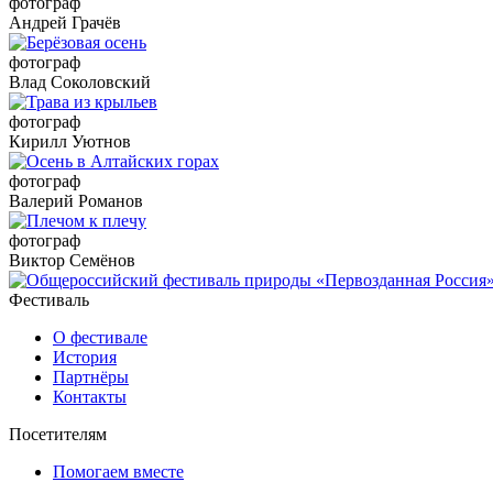
фотограф
Андрей Грачёв
фотограф
Влад Соколовский
фотограф
Кирилл Уютнов
фотограф
Валерий Романов
фотограф
Виктор Семёнов
Фестиваль
О фестивале
История
Партнёры
Контакты
Посетителям
Помогаем вместе