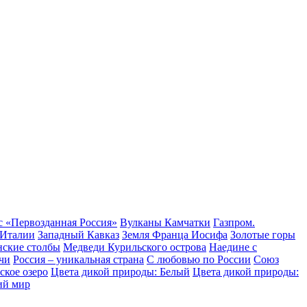
с «Первозданная Россия»
Вулканы Камчатки
Газпром.
 Италии
Западный Кавказ
Земля Франца Иосифа
Золотые горы
нские столбы
Медведи Курильского острова
Наедине с
чи
Россия – уникальная страна
С любовью по России
Союз
ское озеро
Цвета дикой природы: Белый
Цвета дикой природы:
ий мир