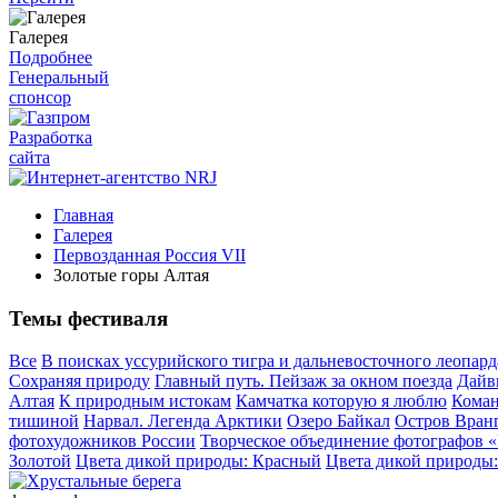
Галерея
Подробнее
Генеральный
спонсор
Разработка
сайта
Главная
Галерея
Первозданная Россия VII
Золотые горы Алтая
Темы фестиваля
Все
В поисках уссурийского тигра и дальневосточного леопард
Сохраняя природу
Главный путь. Пейзаж за окном поезда
Дайв
Алтая
К природным истокам
Камчатка которую я люблю
Коман
тишиной
Нарвал. Легенда Арктики
Озеро Байкал
Остров Вран
фотохудожников России
Творческое объединение фотографов 
Золотой
Цвета дикой природы: Красный
Цвета дикой природы