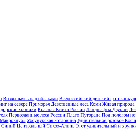
а
Возвышаясь над облаками
Всероссийский детский фотоконкур
инг на севере Приморья
Девственные леса Коми
Живая природа
дорские хроники
Красная Книга России
Ландшафты Даурии
Ле
геля
Первозданные леса России
Плато Путорана
Под пологом но
«Макроклуб»
Убсунурская котловина
Удивительное розовое Кояш
: Синий
Центральный Сихоэ-Алинь
Этот удивительный и хрупк