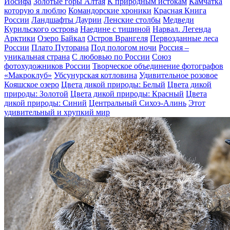
Иосифа
Золотые горы Алтая
К природным истокам
Камчатка
которую я люблю
Командорские хроники
Красная Книга
России
Ландшафты Даурии
Ленские столбы
Медведи
Курильского острова
Наедине с тишиной
Нарвал. Легенда
Арктики
Озеро Байкал
Остров Врангеля
Первозданные леса
России
Плато Путорана
Под пологом ночи
Россия –
уникальная страна
С любовью по России
Союз
фотохудожников России
Творческое объединение фотографов
«Макроклуб»
Убсунурская котловина
Удивительное розовое
Кояшское озеро
Цвета дикой природы: Белый
Цвета дикой
природы: Золотой
Цвета дикой природы: Красный
Цвета
дикой природы: Синий
Центральный Сихоэ-Алинь
Этот
удивительный и хрупкий мир