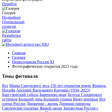
Перейти
Галерея
Подробнее
Генеральный
спонсор
Разработка
сайта
Главная
Галерея
Первозданная Россия XI
Фотографические открытия 2023 года
Темы фестиваля
Все
Миры Самурского леса
150 лет открытия земли Франца-
Иосифа
Арсений Васильевич Кречмар (1934–2023)
Баргузинский соболь
Баренцево море
Белухи Соловецких
островов
Большой день Большой страны
Вижу впервые
Все
олени России
Движение - жизнь
Дневник природы
Смоленское поозерье
Живой океан
Заповедная Россия с