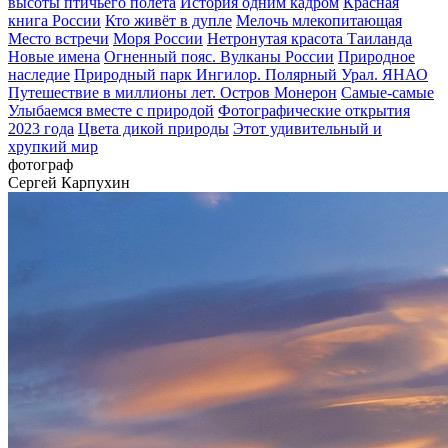
высоты птичьего полёта
История одним кадром
Красная
книга России
Кто живёт в дупле
Мелочь млекопитающая
Место встречи
Моря России
Нетронутая красота Таиланда
Новые имена
Огненный пояс. Вулканы России
Природное
наследие
Природный парк Ингилор. Полярный Урал. ЯНАО
Путешествие в миллионы лет. Остров Монерон
Самые-самые
Улыбаемся вместе с природой
Фотографические открытия
2023 года
Цвета дикой природы
Этот удивительный и
хрупкий мир
фотограф
Сергей Карпухин