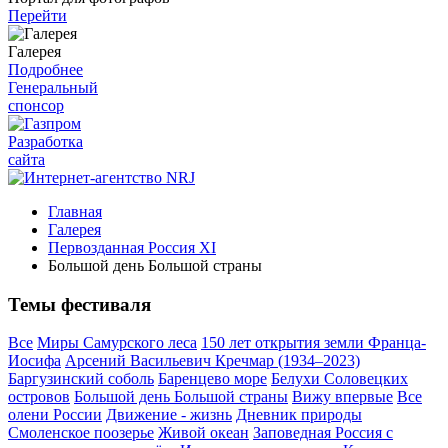
Перейти
Галерея
Подробнее
Генеральный
спонсор
Разработка
сайта
Главная
Галерея
Первозданная Россия XI
Большой день Большой страны
Темы фестиваля
Все
Миры Самурского леса
150 лет открытия земли Франца-
Иосифа
Арсений Васильевич Кречмар (1934–2023)
Баргузинский соболь
Баренцево море
Белухи Соловецких
островов
Большой день Большой страны
Вижу впервые
Все
олени России
Движение - жизнь
Дневник природы
Смоленское поозерье
Живой океан
Заповедная Россия с