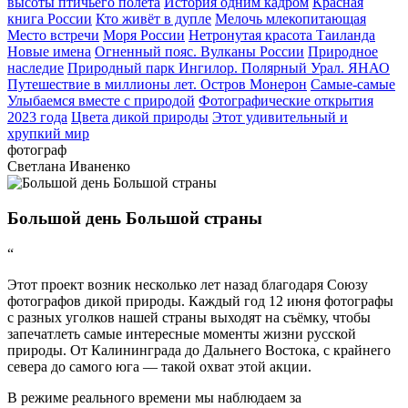
высоты птичьего полёта
История одним кадром
Красная
книга России
Кто живёт в дупле
Мелочь млекопитающая
Место встречи
Моря России
Нетронутая красота Таиланда
Новые имена
Огненный пояс. Вулканы России
Природное
наследие
Природный парк Ингилор. Полярный Урал. ЯНАО
Путешествие в миллионы лет. Остров Монерон
Самые-самые
Улыбаемся вместе с природой
Фотографические открытия
2023 года
Цвета дикой природы
Этот удивительный и
хрупкий мир
фотограф
Светлана Иваненко
Большой день Большой страны
“
Этот проект возник несколько лет назад благодаря Союзу
фотографов дикой природы. Каждый год 12 июня фотографы
с разных уголков нашей страны выходят на съёмку, чтобы
запечатлеть самые интересные моменты жизни русской
природы. От Калининграда до Дальнего Востока, с крайнего
севера до самого юга — такой охват этой акции.
В режиме реального времени мы наблюдаем за