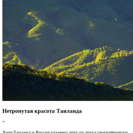
Нетронутая красота Таиланда
“
Хотя Таиланд и Россия удалены друг от друга географически