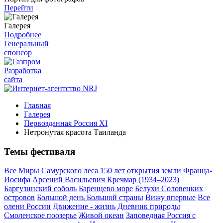
Перейти
Галерея
Подробнее
Генеральный
спонсор
Разработка
сайта
Главная
Галерея
Первозданная Россия XI
Нетронутая красота Таиланда
Темы фестиваля
Все
Миры Самурского леса
150 лет открытия земли Франца-
Иосифа
Арсений Васильевич Кречмар (1934–2023)
Баргузинский соболь
Баренцево море
Белухи Соловецких
островов
Большой день Большой страны
Вижу впервые
Все
олени России
Движение - жизнь
Дневник природы
Смоленское поозерье
Живой океан
Заповедная Россия с