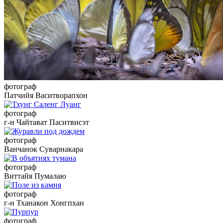
фотограф
Патчийя Васитворапхон
фотограф
г-н Чайтават Паситвисэт
фотограф
Ванчанок Суварнакара
фотограф
Виттайя Пумалаю
фотограф
г-н Тханакон Хонгпхан
фотограф