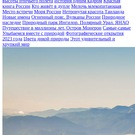
высоты птичьего полёта
История одним кадром
Красная
книга России
Кто живёт в дупле
Мелочь млекопитающая
Место встречи
Моря России
Нетронутая красота Таиланда
Новые имена
Огненный пояс. Вулканы России
Природное
наследие
Природный парк Ингилор. Полярный Урал. ЯНАО
Путешествие в миллионы лет. Остров Монерон
Самые-самые
Улыбаемся вместе с природой
Фотографические открытия
2023 года
Цвета дикой природы
Этот удивительный и
хрупкий мир