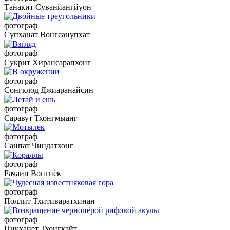
Танакит Суванйангйуон
фотограф
Супханат Вонгсанупхат
фотограф
Сукрит Хирансарапхонг
фотограф
Сонгклод Джиаранайсин
фотограф
Саравут Тхонгмыанг
фотограф
Санпат Чиндатхонг
фотограф
Рачаин Вонгпёк
фотограф
Поллит Тхитиваратхинан
фотограф
Пикханет Тхонгкэйт