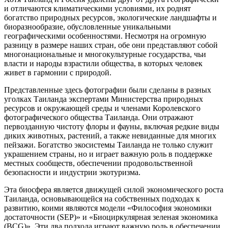
и отличаются климатическими условиями, их роднят
богатство природных ресурсов, экологические ландшафты и
биоразнообразие, обусловленные уникальными
географическими особенностями. Несмотря на огромную
разницу в размере наших стран, обе они представляют собой
многонациональные и многокультурные государства, чьи
власти и народы взрастили общества, в которых человек
живет в гармонии с природой.
Представленные здесь фотографии были сделаны в разных
уголках Таиланда экспертами Министерства природных
ресурсов и окружающей среды и членами Королевского
фотографического общества Таиланда. Они отражают
первозданную чистоту флоры и фауны, включая редкие виды
диких животных, растений, а также невиданные для многих
пейзажи. Богатство экосистемы Таиланда не только служит
украшением страны, но и играет важную роль в поддержке
местных сообществ, обеспечении продовольственной
безопасности и индустрии экотуризма.
Эта биосфера является движущей силой экономического роста
Таиланда, основывающейся на собственных подходах к
развитию, коими являются модели «Философия экономики
достаточности (SЕР)» и «Биоциркулярная зеленая экономика
(ВСG)». Эти два подхода играют важную роль в обеспечении