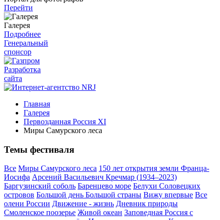
Перейти
Галерея
Подробнее
Генеральный
спонсор
Разработка
сайта
Главная
Галерея
Первозданная Россия XI
Миры Самурского леса
Темы фестиваля
Все
Миры Самурского леса
150 лет открытия земли Франца-
Иосифа
Арсений Васильевич Кречмар (1934–2023)
Баргузинский соболь
Баренцево море
Белухи Соловецких
островов
Большой день Большой страны
Вижу впервые
Все
олени России
Движение - жизнь
Дневник природы
Смоленское поозерье
Живой океан
Заповедная Россия с