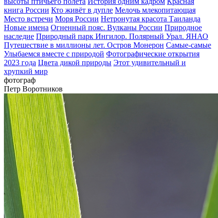
высоты птичьего полёта
История одним кадром
Красная
книга России
Кто живёт в дупле
Мелочь млекопитающая
Место встречи
Моря России
Нетронутая красота Таиланда
Новые имена
Огненный пояс. Вулканы России
Природное
наследие
Природный парк Ингилор. Полярный Урал. ЯНАО
Путешествие в миллионы лет. Остров Монерон
Самые-самые
Улыбаемся вместе с природой
Фотографические открытия
2023 года
Цвета дикой природы
Этот удивительный и
хрупкий мир
фотограф
Петр Воротников