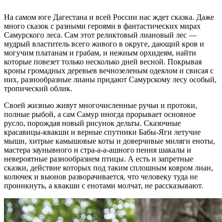
“
На самом юге Дагестана и всей России нас ждет сказка. Даже
много сказок с разными героями в фантастических мирах
Самурского леса. Сам этот реликтовый лиановый лес —
мудрый властитель всего живого в округе, дающий кров и
могучим платанам и грабам, и нежным орхидеям, найти
которые повезет только несколько дней весной. Покрывая
кроны громадных деревьев вечнозеленым одеялом и свисая с
них, разнообразные лианы придают Самурскому лесу особый,
тропический облик.
Своей жизнью живут многочисленные ручьи и протоки,
полные рыбой, а сам Самур иногда прорывает основное
русло, порождая новый рисунок дельты. Сказочные
красавицы-квакши и верные спутники Бабы-Яги летучие
мыши, хитрые камышовые коты и доверчивые миляги еноты,
мастера заунывного и стра-а-а-ашного пения шакалы и
невероятные разнообразием птицы. А есть и запретные
сказки, действие которых под таким сплошным ковром лиан,
колючек и вьюнов разворачивается, что человеку туда не
проникнуть, а квакши с енотами молчат, не рассказывают.