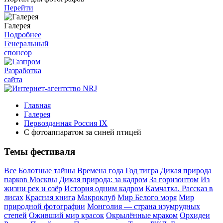
Перейти
Галерея
Подробнее
Генеральный
спонсор
Разработка
сайта
Главная
Галерея
Первозданная Россия IX
С фотоаппаратом за синей птицей
Темы фестиваля
Все
Болотные тайны
Времена года
Год тигра
Дикая природа
парков Москвы
Дикая природа: за кадром
За горизонтом
Из
жизни рек и озёр
История одним кадром
Камчатка. Рассказ в
лисах
Красная книга
Макроклуб
Мир Белого моря
Мир
природной фотографии
Монголия — страна изумрудных
степей
Оживший мир красок
Окрылённые мраком
Орхидеи