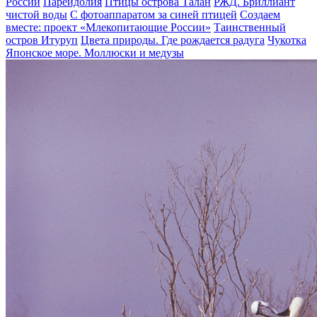
России
Парейдолия
Птицы острова Талан
РЖД. Бриллиант
чистой воды
С фотоаппаратом за синей птицей
Создаем
вместе: проект «Млекопитающие России»
Таинственный
остров Итуруп
Цвета природы. Где рождается радуга
Чукотка
Японское море. Моллюски и медузы