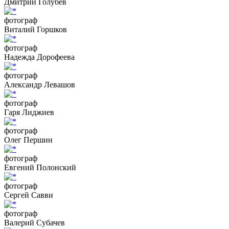
Дмитрий Голубев
фотограф
Виталий Горшков
фотограф
Надежда Дорофеева
фотограф
Александр Левашов
фотограф
Гаря Лиджиев
фотограф
Олег Першин
фотограф
Евгений Полонский
фотограф
Сергей Савви
фотограф
Валерий Субачев