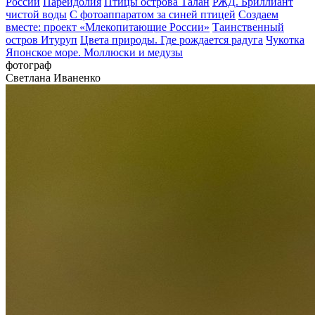
России
Парейдолия
Птицы острова Талан
РЖД. Бриллиант
чистой воды
С фотоаппаратом за синей птицей
Создаем
вместе: проект «Млекопитающие России»
Таинственный
остров Итуруп
Цвета природы. Где рождается радуга
Чукотка
Японское море. Моллюски и медузы
фотограф
Светлана Иваненко