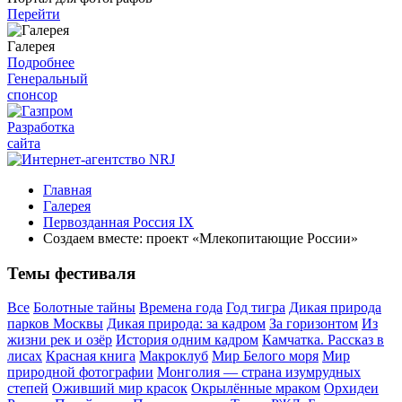
Перейти
Галерея
Подробнее
Генеральный
спонсор
Разработка
сайта
Главная
Галерея
Первозданная Россия IX
Создаем вместе: проект «Млекопитающие России»
Темы фестиваля
Все
Болотные тайны
Времена года
Год тигра
Дикая природа
парков Москвы
Дикая природа: за кадром
За горизонтом
Из
жизни рек и озёр
История одним кадром
Камчатка. Рассказ в
лисах
Красная книга
Макроклуб
Мир Белого моря
Мир
природной фотографии
Монголия — страна изумрудных
степей
Оживший мир красок
Окрылённые мраком
Орхидеи