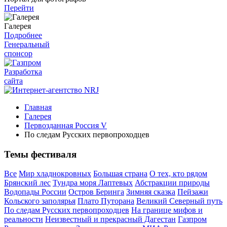
Перейти
Галерея
Подробнее
Генеральный
спонсор
Разработка
сайта
Главная
Галерея
Первозданная Россия V
По следам Русских первопроходцев
Темы фестиваля
Все
Мир хладнокровных
Большая страна
О тех, кто рядом
Брянский лес
Тундра моря Лаптевых
Абстракции природы
Водопады России
Остров Беринга
Зимняя сказка
Пейзажи
Кольского заполярья
Плато Путорана
Великий Северный путь
По следам Русских первопроходцев
На границе мифов и
реальности
Неизвестный и прекрасный Дагестан
Газпром