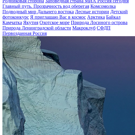
Родниковая сторона
Заповедная страна МИА Россия сегодня
Главный путь. Прозрачность вод оберегая
Комсомолка
Подводный мир Дальнего востока
Лесные истории
Детский
фотоконкурс
Я приглашаю Вас в космос
Арктика
Байкал
Камчатка
Якутия
Охотское море
Природа Лосиного острова
Природа Ленинградской области
Макроклуб
СФДП
Первозданная Россия