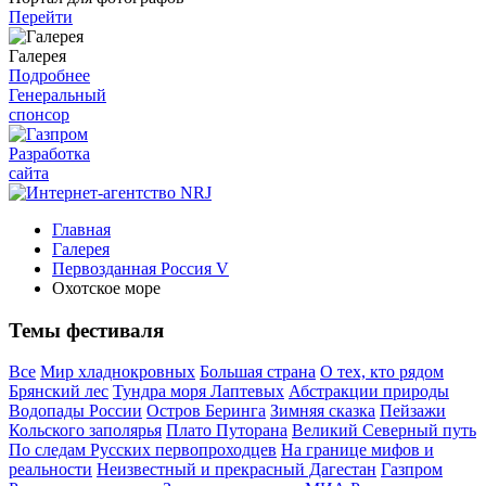
Перейти
Галерея
Подробнее
Генеральный
спонсор
Разработка
сайта
Главная
Галерея
Первозданная Россия V
Охотское море
Темы фестиваля
Все
Мир хладнокровных
Большая страна
О тех, кто рядом
Брянский лес
Тундра моря Лаптевых
Абстракции природы
Водопады России
Остров Беринга
Зимняя сказка
Пейзажи
Кольского заполярья
Плато Путорана
Великий Северный путь
По следам Русских первопроходцев
На границе мифов и
реальности
Неизвестный и прекрасный Дагестан
Газпром