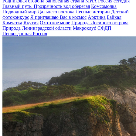
Родниковая сторона
Заповедная страна МИА Россия сегодня
Главный путь. Прозрачность вод оберегая
Комсомолка
Подводный мир Дальнего востока
Лесные истории
Детский
фотоконкурс
Я приглашаю Вас в космос
Арктика
Байкал
Камчатка
Якутия
Охотское море
Природа Лосиного острова
Природа Ленинградской области
Макроклуб
СФДП
Первозданная Россия