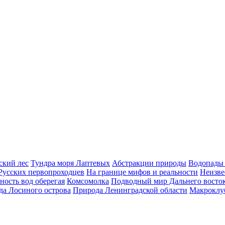
ский лес
Тундра моря Лаптевых
Абстракции природы
Водопады
Русских первопроходцев
На границе мифов и реальности
Неизве
ность вод оберегая
Комсомолка
Подводный мир Дальнего восто
а Лосиного острова
Природа Ленинградской области
Макроклу