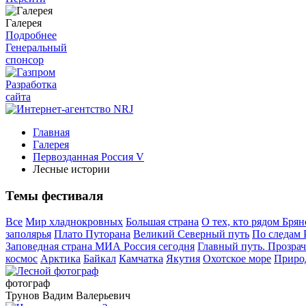
Галерея
Подробнее
Генеральный
спонсор
Разработка
сайта
Главная
Галерея
Первозданная Россия V
Лесные истории
Темы фестиваля
Все
Мир хладнокровных
Большая страна
О тех, кто рядом
Брян
заполярья
Плато Путорана
Великий Северный путь
По следам 
Заповедная страна МИА Россия сегодня
Главный путь. Прозрач
космос
Арктика
Байкал
Камчатка
Якутия
Охотское море
Природ
фотограф
Трунов Вадим Валерьевич