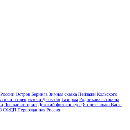
 России
Остров Беринга
Зимняя сказка
Пейзажи Кольского
стный и прекрасный Дагестан
Газпром
Родниковая сторона
ка
Лесные истории
Детский фотоконкурс
Я приглашаю Вас в
б
СФДП
Первозданная Россия