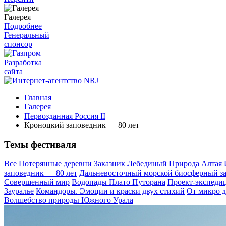
Галерея
Подробнее
Генеральный
спонсор
Разработка
сайта
Главная
Галерея
Первозданная Россия II
Кроноцкий заповедник — 80 лет
Темы фестиваля
Все
Потерянные деревни
Заказник Лебединый
Природа Алтая
заповедник — 80 лет
Дальневосточный морской биосферный з
Совершенный мир
Водопады Плато Путорана
Проект-экспеди
Зауралье
Командоры. Эмоции и краски двух стихий
От микро д
Волшебство природы Южного Урала