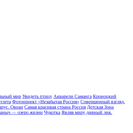
льный мир
Увидеть птицу
Акварели Саманга
Кроноцкий
отлета
Фотопроект «Незабытая Россия»
Совершенный взгляд.
арус. Океан
Самая красивая страна Россия
Детская Зона
аныч — озеро жизни
Чукотка
Являя миру дивный лик.