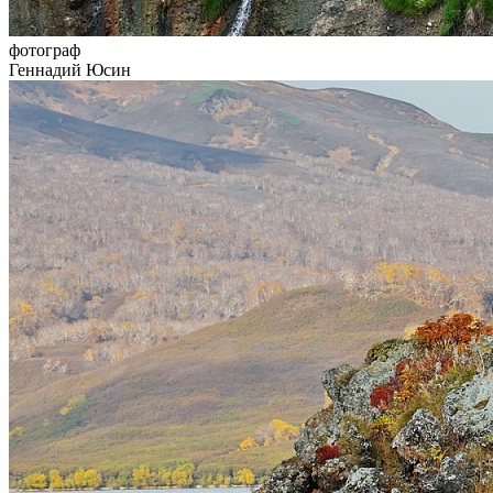
фотограф
Геннадий Юсин