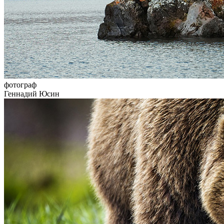
фотограф
Геннадий Юсин