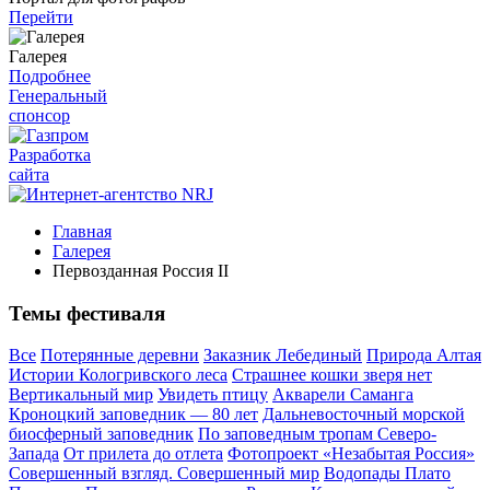
Перейти
Галерея
Подробнее
Генеральный
спонсор
Разработка
сайта
Главная
Галерея
Первозданная Россия II
Темы фестиваля
Все
Потерянные деревни
Заказник Лебединый
Природа Алтая
Истории Кологривского леса
Страшнее кошки зверя нет
Вертикальный мир
Увидеть птицу
Акварели Саманга
Кроноцкий заповедник — 80 лет
Дальневосточный морской
биосферный заповедник
По заповедным тропам Северо-
Запада
От прилета до отлета
Фотопроект «Незабытая Россия»
Совершенный взгляд. Совершенный мир
Водопады Плато