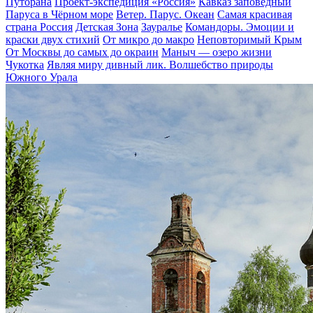
Путорана
Проект-экспедиция «Россия»
Кавказ заповедный
Паруса в Чёрном море
Ветер. Парус. Океан
Самая красивая
страна Россия
Детская Зона
Зауралье
Командоры. Эмоции и
краски двух стихий
От микро до макро
Неповторимый Крым
От Москвы до самых до окраин
Маныч — озеро жизни
Чукотка
Являя миру дивный лик. Волшебство природы
Южного Урала