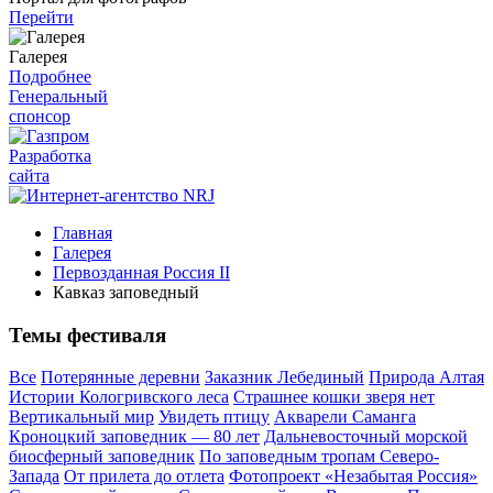
Перейти
Галерея
Подробнее
Генеральный
спонсор
Разработка
сайта
Главная
Галерея
Первозданная Россия II
Кавказ заповедный
Темы фестиваля
Все
Потерянные деревни
Заказник Лебединый
Природа Алтая
Истории Кологривского леса
Страшнее кошки зверя нет
Вертикальный мир
Увидеть птицу
Акварели Саманга
Кроноцкий заповедник — 80 лет
Дальневосточный морской
биосферный заповедник
По заповедным тропам Северо-
Запада
От прилета до отлета
Фотопроект «Незабытая Россия»