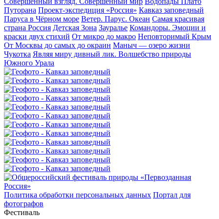
Совершенный взгляд. Совершенный мир
Водопады Плато
Путорана
Проект-экспедиция «Россия»
Кавказ заповедный
Паруса в Чёрном море
Ветер. Парус. Океан
Самая красивая
страна Россия
Детская Зона
Зауралье
Командоры. Эмоции и
краски двух стихий
От микро до макро
Неповторимый Крым
От Москвы до самых до окраин
Маныч — озеро жизни
Чукотка
Являя миру дивный лик. Волшебство природы
Южного Урала
Политика обработки персональных данных
Портал для
фотографов
Фестиваль