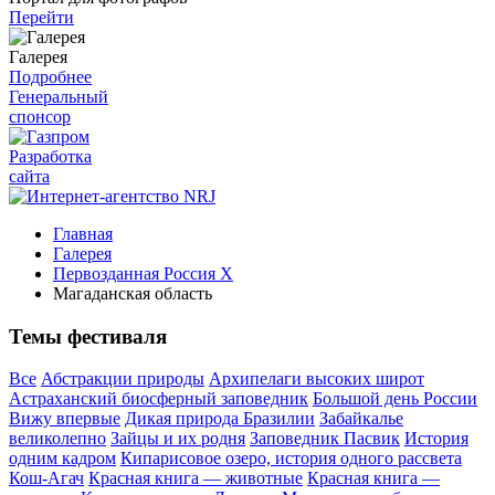
Перейти
Галерея
Подробнее
Генеральный
спонсор
Разработка
сайта
Главная
Галерея
Первозданная Россия X
Магаданская область
Темы фестиваля
Все
Абстракции природы
Архипелаги высоких широт
Астраханский биосферный заповедник
Большой день России
Вижу впервые
Дикая природа Бразилии
Забайкалье
великолепно
Зайцы и их родня
Заповедник Пасвик
История
одним кадром
Кипарисовое озеро, история одного рассвета
Кош-Агач
Красная книга — животные
Красная книга —