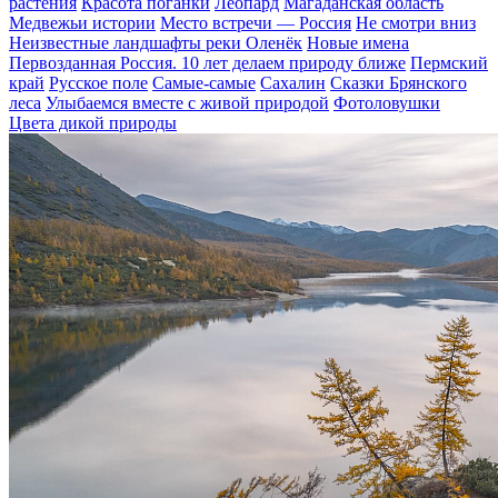
растения
Красота поганки
Леопард
Магаданская область
Медвежьи истории
Место встречи — Россия
Не смотри вниз
Неизвестные ландшафты реки Оленёк
Новые имена
Первозданная Россия. 10 лет делаем природу ближе
Пермский
край
Русское поле
Самые-самые
Сахалин
Сказки Брянского
леса
Улыбаемся вместе с живой природой
Фотоловушки
Цвета дикой природы