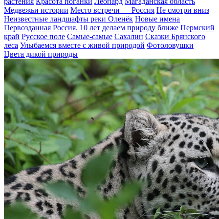
растения
Красота поганки
Леопард
Магаданская область
Медвежьи истории
Место встречи — Россия
Не смотри вниз
Неизвестные ландшафты реки Оленёк
Новые имена
Первозданная Россия. 10 лет делаем природу ближе
Пермский
край
Русское поле
Самые-самые
Сахалин
Сказки Брянского
леса
Улыбаемся вместе с живой природой
Фотоловушки
Цвета дикой природы