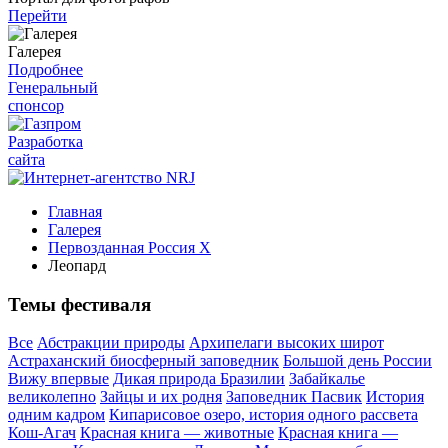
Перейти
Галерея
Подробнее
Генеральный
спонсор
Разработка
сайта
Главная
Галерея
Первозданная Россия X
Леопард
Темы фестиваля
Все
Абстракции природы
Архипелаги высоких широт
Астраханский биосферный заповедник
Большой день России
Вижу впервые
Дикая природа Бразилии
Забайкалье
великолепно
Зайцы и их родня
Заповедник Пасвик
История
одним кадром
Кипарисовое озеро, история одного рассвета
Кош-Агач
Красная книга — животные
Красная книга —