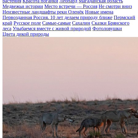
растения
Красота поганки
Леопард
Магаданская область
Медвежьи истории
Место встречи — Россия
Не смотри вниз
Неизвестные ландшафты реки Оленёк
Новые имена
Первозданная Россия. 10 лет делаем природу ближе
Пермский
край
Русское поле
Самые-самые
Сахалин
Сказки Брянского
леса
Улыбаемся вместе с живой природой
Фотоловушки
Цвета дикой природы