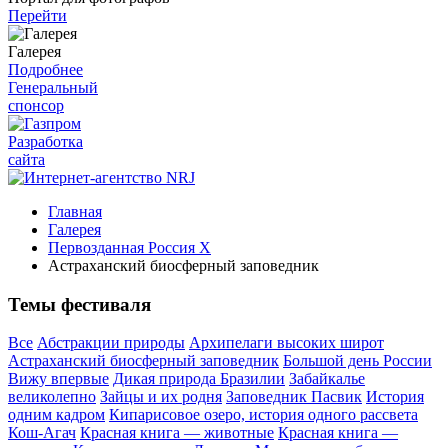
Перейти
Галерея
Подробнее
Генеральный
спонсор
Разработка
сайта
Главная
Галерея
Первозданная Россия X
Астраханский биосферный заповедник
Темы фестиваля
Все
Абстракции природы
Архипелаги высоких широт
Астраханский биосферный заповедник
Большой день России
Вижу впервые
Дикая природа Бразилии
Забайкалье
великолепно
Зайцы и их родня
Заповедник Пасвик
История
одним кадром
Кипарисовое озеро, история одного рассвета
Кош-Агач
Красная книга — животные
Красная книга —