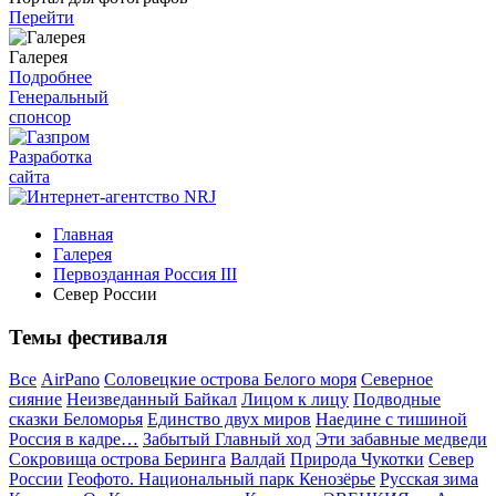
Перейти
Галерея
Подробнее
Генеральный
спонсор
Разработка
сайта
Главная
Галерея
Первозданная Россия III
Север России
Темы фестиваля
Все
AirPano
Соловецкие острова Белого моря
Северное
сияние
Неизведанный Байкал
Лицом к лицу
Подводные
сказки Беломорья
Единство двух миров
Наедине с тишиной
Россия в кадре…
Забытый Главный ход
Эти забавные медведи
Сокровища острова Беринга
Валдай
Природа Чукотки
Север
России
Геофото. Национальный парк Кенозёрье
Русская зима