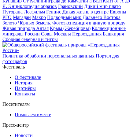
Кунашир
От Калининграда до Камчатки
ЭВЕНКИЯ от А до
Я. Энциклопедия образов
Грановский
Дикий мир плато
Путорана
Лесфильм
Генцис
Дикая жизнь в центре Европы
РГО
Магадан
Макро
Подводный мир Дальнего Востока
Золото Чёрных Земель. Фотоэкспедиция в дикую природу
Живая природа Алтая
Крым (Жеребцовы)
Коллекционные
минералы России
Совы Москвы
Первозданная Башкирия
Сборная северная и тигры
Политика обработки персональных данных
Портал для
фотографов
Фестиваль
О фестивале
История
Партнёры
Контакты
Посетителям
Помогаем вместе
Пресс-центр
Новости