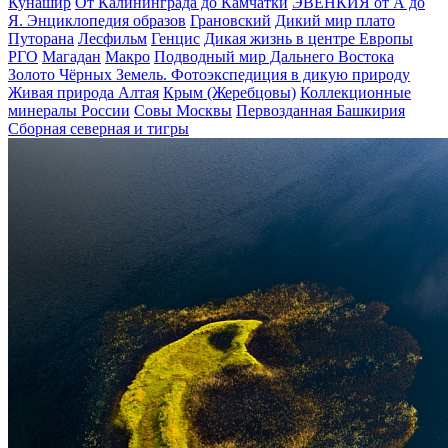
Кунашир
От Калининграда до Камчатки
ЭВЕНКИЯ от А до
Я. Энциклопедия образов
Грановский
Дикий мир плато
Путорана
Лесфильм
Генцис
Дикая жизнь в центре Европы
РГО
Магадан
Макро
Подводный мир Дальнего Востока
Золото Чёрных Земель. Фотоэкспедиция в дикую природу
Живая природа Алтая
Крым (Жеребцовы)
Коллекционные
минералы России
Совы Москвы
Первозданная Башкирия
Сборная северная и тигры