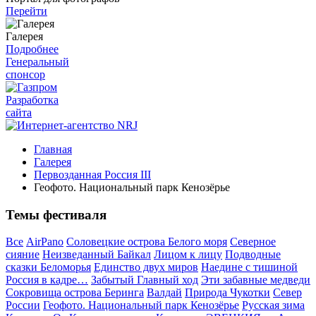
Перейти
Галерея
Подробнее
Генеральный
спонсор
Разработка
сайта
Главная
Галерея
Первозданная Россия III
Геофото. Национальный парк Кенозёрье
Темы фестиваля
Все
AirPano
Соловецкие острова Белого моря
Северное
сияние
Неизведанный Байкал
Лицом к лицу
Подводные
сказки Беломорья
Единство двух миров
Наедине с тишиной
Россия в кадре…
Забытый Главный ход
Эти забавные медведи
Сокровища острова Беринга
Валдай
Природа Чукотки
Север
России
Геофото. Национальный парк Кенозёрье
Русская зима