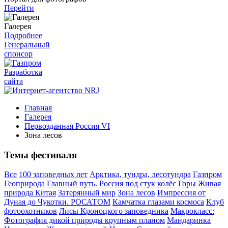
Перейти
Галерея
Подробнее
Генеральный
спонсор
Разработка
сайта
Главная
Галерея
Первозданная Россия VI
Зона лесов
Темы фестиваля
Все
100 заповедных лет
Арктика, тундра, лесотундра
Газпром
Геоприрода
Главный путь. Россия под стук колёс
Горы
Живая
природа Китая
Затерянный мир
Зона лесов
Импрессия от
Дуная до Чукотки. РОСАТОМ
Камчатка глазами космоса
Клуб
фотоохотников
Лисы Кроноцкого заповедника
Макрокласс:
Фотография дикой природы крупным планом
Мандаринка