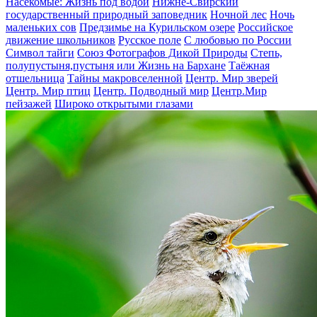
Насекомые: Жизнь под водой
Нижне-Свирский
государственный природный заповедник
Ночной лес
Ночь
маленьких сов
Предзимье на Курильском озере
Российское
движение школьников
Русское поле
С любовью по России
Символ тайги
Союз Фотографов Дикой Природы
Степь,
полупустыня,пустыня или Жизнь на Бархане
Таёжная
отшельница
Тайны макровселенной
Центр. Мир зверей
Центр. Мир птиц
Центр. Подводный мир
Центр.Мир
пейзажей
Широко открытыми глазами