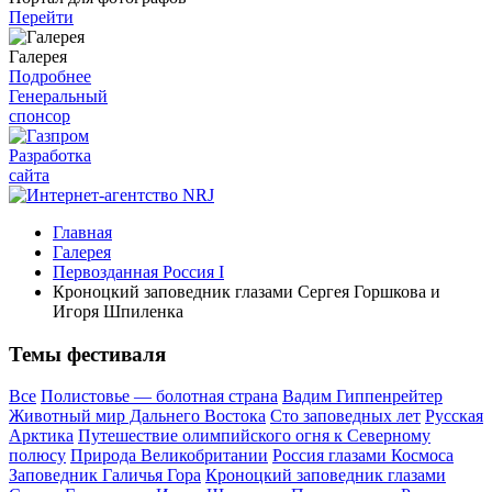
Перейти
Галерея
Подробнее
Генеральный
спонсор
Разработка
сайта
Главная
Галерея
Первозданная Россия I
Кроноцкий заповедник глазами Сергея Горшкова и
Игоря Шпиленка
Темы фестиваля
Все
Полистовье — болотная страна
Вадим Гиппенрейтер
Животный мир Дальнего Востока
Сто заповедных лет
Русская
Арктика
Путешествие олимпийского огня к Северному
полюсу
Природа Великобритании
Россия глазами Космоса
Заповедник Галичья Гора
Кроноцкий заповедник глазами