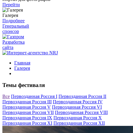
Перейти
Галерея
Подробнее
Генеральный
спонсор
Разработка
сайта
Главная
Галерея
Темы фестиваля
Все
Первозданная Россия I
Первозданная Россия II
Первозданная Россия III
Первозданная Россия IV
Первозданная Россия V
Первозданная Россия VI
Первозданная Россия VII
Первозданная Россия VIII
Первозданная Россия IX
Первозданная Россия X
Первозданная Россия XI
Первозданная Россия XII