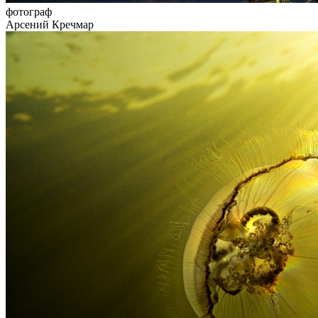
фотограф
Арсений Кречмар