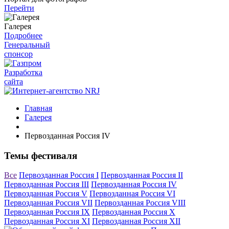
Перейти
Галерея
Подробнее
Генеральный
спонсор
Разработка
сайта
Главная
Галерея
Первозданная Россия IV
Темы фестиваля
Все
Первозданная Россия I
Первозданная Россия II
Первозданная Россия III
Первозданная Россия IV
Первозданная Россия V
Первозданная Россия VI
Первозданная Россия VII
Первозданная Россия VIII
Первозданная Россия IX
Первозданная Россия X
Первозданная Россия XI
Первозданная Россия XII