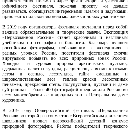
приветственное письмо в адрес организаторов и участников
юбилейного фестиваля, пожелав проекту «и дальше
развиваться, обогащаться интересными идеями и задумками,
привлекать под свои знамена молодежь и новых участников».
В 2019 году организаторы фестиваля поставили перед собой
важные образовательные и творческие задачи. Экспозиция
«Первозданной России» станет красочным и наглядным
учебником по географии и биологии. Благодаря лучшим
российским фотографам, побывавшим в экспедициях в
разных уголках России, посетители фестиваля смогли
виртуально побывать во всех природных зонах России.
Холодная и суровая природа арктических пустынь,
сдержанная палитра тундры, расцветающая всеми красками
летом и осенью, лесотундра, тайга, смешанные и
широколиственные леса, теплые краски лесостепных
пейзажей, прекрасная степь, полупустыни, пустыни и даже
субтропики — более 400 фотографий представили Россию во
всем многообразии ее природных зон в Центральном доме
художника.
В 2019 году Общероссийский фестиваль «Первозданная
Россия» во второй раз совместно с Всероссийским движением
школьников провел всероссийский детский конкурс
природной фотографии. Работы победителей творческого