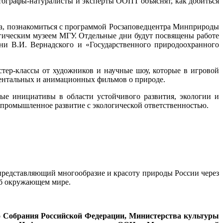
ографы-натуралисты и эксперты ООПТ объяснят, как добиться
ра, познакомиться с программой Росзаповедцентра Минприроды
гическим музеем МГУ. Отдельные дни будут посвящены работе
ни В.И. Вернадского и «Государственного природоохранного
тер-классы от художников и научные шоу, которые в игровой
ентальных и анимационных фильмов о природе.
е инициативы в области устойчивого развития, экологии и
 промышленное развитие с экологической ответственностью.
представляющий многообразие и красоту природы России через
об окружающем мире.
о Собрания Российской Федерации, Министерства культуры