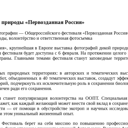
я природы «Первозданная Россия»
ографии — Общероссийского фестиваля «Первозданная Россия» 
оды, волонтёрство и ответственная фотосъемка
ия», крупнейшая в Европе выставка фотографий дикой природы,
естиваля будет доступна с 6 февраля. На протяжении целого м
раны. Главными темами фестиваля станут заповедные террито
ых природных территориях: в авторских и тематических выс
от, объединенных в 40 тематических выставок, создадут эффек
торий, подчеркнуть их исключительную роль в сохранении биоло
ичен ради его сохранения.
станет популяризация волонтерства на ООПТ. Специальная 
ажет, как каждый желающий может внести свой вклад в сохран
ости — от помощи в обустройстве экотроп и научных исследов
при этом уникальный жизненный опыт.
 Фестиваль берет на себя миссию по повышению профессион