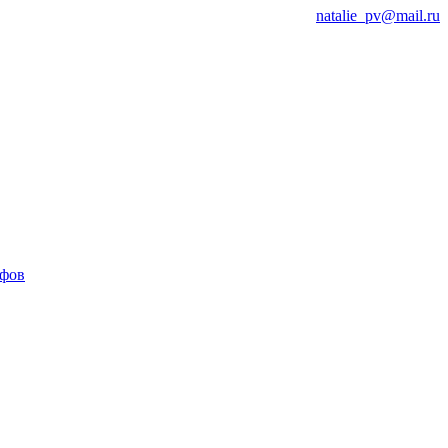
natalie_pv@mail.ru
афов