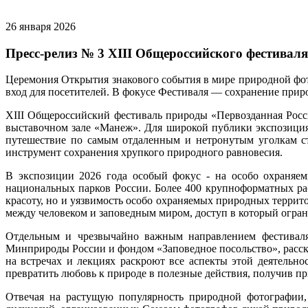
26 января 2026
Пресс-релиз № 3 XIII Общероссийского фестивал
Церемония Открытия знакового события в мире природной фот
вход для посетителей. В фокусе Фестиваля — сохранение прир
XIII Общероссийский фестиваль природы «Первозданная Росс
выставочном зале «Манеж». Для широкой публики экспозиция ф
путешествие по самым отдаленным и нетронутым уголкам ст
инструмент сохранения хрупкого природного равновесия.
В экспозиции 2026 года особый фокус - на особо охраняем
национальных парков России. Более 400 крупноформатных раб
красоту, но и уязвимость особо охраняемых природных терри
между человеком и заповедным миром, доступ в который огран
Отдельным и чрезвычайно важным направлением фестиваля 
Минприроды России и фондом «Заповедное посольство», расск
на встречах и лекциях раскроют все аспекты этой деятельн
превратить любовь к природе в полезные действия, получив 
Отвечая на растущую популярность природной фотографии,