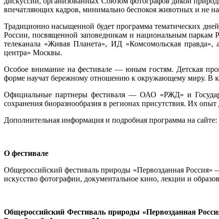
дискуссий, организованных Союзом фотографов дикой природ
впечатляющих кадров, минимально беспокоя животных и не нан
Традиционно насыщенной будет программа тематических дней 
России, посвященной заповедникам и национальным паркам Р
телеканала «Живая Планета», ИД «Комсомольская правда», 
центра» Москвы.
Особое внимание на фестивале — юным гостям. Детская прог
форме научат бережному отношению к окружающему миру. В к
Официальные партнеры фестиваля — ОАО «РЖД» и Государст
сохранения биоразнообразия в регионах присутствия. Их опыт
Дополнительная информация и подробная программа на сайте:
О фестивале
Общероссийский фестиваль природы «Первозданная Россия» — 
искусство фотографии, документальное кино, лекции и образо
Общероссийский Фестиваль природы «Первозданная Россия