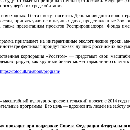
ы, будут отражены принципы этичной фотосъемки. Ведущие фот
ося ущерба их среде обитания.
и выходных. Гости смогут посетить День заповедного волонте
оссии, принять участие в научных днях, представленные Зооло
а также презентациям проектов Росприроднадзора, Фонда име
рамма приглашает на интерактивные экологические уроки, мас
инотеатре фестиваля пройдут показы лучших российских докум
венная корпорация «Росатом» — представят свои масштабны
 демонстрирует, как крупный бизнес может гармонично сочетать
https://fotocult.ru/about/program/
масштабный культурно-просветительский проект, с 2014 года 
вательные программы. Его цель — вдохновить людей на заботу 
» проходит при поддержке Совета Федерации Федеральног