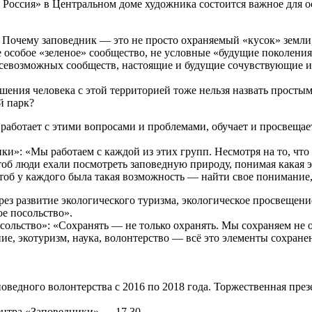
ная Россия» в Центральном доме художника состоится важное для
Почему заповедник — это не просто охраняемый «кусок» земли, 
собое «зеленое» сообщество, не условные «будущие поколения»
 всевозможных сообществ, настоящие и будущие сочувствующие 
ния человека с этой территорией тоже нельзя назвать простыми
й парк?
аботает с этими вопросами и проблемами, обучает и просвещает
и»: «Мы работаем с каждой из этих групп. Несмотря на то, что
тоб люди ехали посмотреть заповедную природу, понимая какая 
тоб у каждого была такая возможность — найти свое понимание,
ерез развитие экологического туризма, экологическое просвеще
е посольство».
сольство»: «Сохранять — не только охранять. Мы сохраняем не 
е, экотуризм, наука, волонтерство — всё это элементы сохране
оведного волонтерства с 2016 по 2018 года. Торжественная пре
нтра «Заповедники» — 17.30