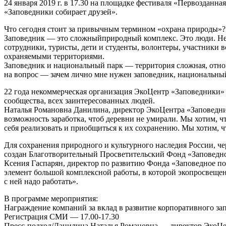
24 января 2019 г. в 17.30 на площадке фестиваля «Первоздан
«Заповедники собирает друзей».
Что сегодня стоит за привычным термином «охрана природы»? 
Заповедник — это сложныйприродный комплекс. Это люди. Не о
сотрудники, туристы, дети и студенты, волонтеры, участники
охраняемыми территориями.
Заповедник и национальный парк — территория сложная, отноше
на вопрос — зачем лично мне нужен заповедник, национальны
22 года некоммерческая организация ЭкоЦентр «Заповедники» р
сообщества, всех заинтересованных людей.
Наталья Романовна Данилина, директор ЭкоЦентра «Заповедник
возможность заработка, чтоб деревни не умирали. Мы хотим, ч
себя реализовать и приобщиться к их сохранению. Мы хотим, ч
Для сохранения природного и культурного наследия России, ч
создан Благотворительный Просветительский Фонд «Заповедно
Ксения Гаспарян, директор по развитию Фонда «Заповедное по
элемент большой комплексной работы, в которой экопросвещени
с ней надо работать».
В программе мероприятия:
Награждение компаний за вклад в развитие корпоративного зап
Регистрация СМИ — 17.00-17.30
Пресс-подход/Данилина Наталья Романовна — директор ЭкоЦе