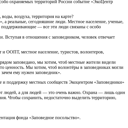
 особо охраняемых территорий России событие «ЭкоЦентр
воды, воздуха, территория на карте?
, а реальные, сегодняшние люди. Местное население, ученые,
и поддерживающие — все эти люди связаны с особо
. Вступая в отношения с заповедником, человек отвечает
 и ООПТ, местное население, туристов, волонтеров,
 рядом заповедано, мы хотим, чтоб местные жители видели
это ценность. Мы хотим, чтоб волонтёры в заповедниках могли
 зачем ему нужен заповедник».
ние и поддержку местных сообществ Экоцентром «Заповедники»
от людей, а для людей — это очень важно. Охрана — лишь один
ния. Чтобы сохранить, недостаточно выделить территорию,
зентация фонда «Заповедное посольство».