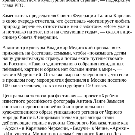
глава РГО.
Заместитель председателя Совета Федерации Галина Карелова
в свою очередь отметила, что фестиваль «мотивирует любить
природу, беречь ее, относиться к ней с заботой». «Всем удачи
и не только на этот, но и на следующие годы», — сказал вице-
спикер Совета Федерации.
А министр культуры Владимир Мединский призвал всех
приходить на фестиваль семьями, чтобы «показывать детям
нашу удивительную страну, а потом ехать путешествовать
по России». «Такого удивительного собрания невиданных
пейзажей, картин и образов нет больше нигде в мире», —
заявил Мединский. Он также выразил уверенность, что если
в прошлом году мероприятия фестиваля в Москве посетило
100 тысяч человек, то в этом году будет 150 тысяч.
Центральная экспозиция фестиваля — проект «Хребет»
известного российского фотографа Антона Ланге.Замысел
состоял в первого в новейшей истории цельного
художественного образа уникального региона от Черного
моря до Каспия. Опорными точками для автора стали
действующие горные курорты Северного Кавказа, такие как
«Архыз» в Карачаево-Черкесии, «Ведучи» в Чечне, «Армхи»
в Ингушетии. Министр по делам Северного Кавказа Лев