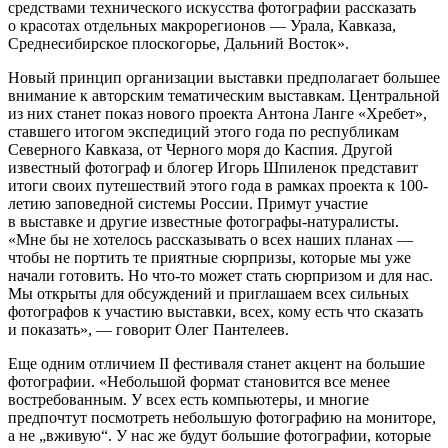
средствами технического искусства фотографии рассказать
о красотах отдельных макрорегионов — Урала, Кавказа,
Среднесибирское плоскогорье, Дальний Восток».
Новый принцип организации выставки предполагает большее
внимание к авторским тематическим выставкам. Центральной
из них станет показ нового проекта Антона Ланге «Хребет»,
ставшего итогом экспедиций этого года по республикам
Северного Кавказа, от Черного моря до Каспия. Другой
известный фотограф и блогер Игорь Шпиленок представит
итоги своих путешествий этого года в рамках проекта к 100-
летию заповедной системы России. Примут участие
в выставке и другие известные фотографы-натуралисты.
«Мне бы не хотелось рассказывать о всех наших планах —
чтобы не портить те приятные сюрпризы, которые мы уже
начали готовить. Но что-то может стать сюрпризом и для нас.
Мы открыты для обсуждений и приглашаем всех сильных
фотографов к участию выставки, всех, кому есть что сказать
и показать», — говорит Олег Пантелеев.
Еще одним отличием II фестиваля станет акцент на большие
фотографии. «Небольшой формат становится все менее
востребованным. У всех есть компьютеры, и многие
предпочтут посмотреть небольшую фотографию на мониторе,
а не „вживую“. У нас же будут большие фотографии, которые