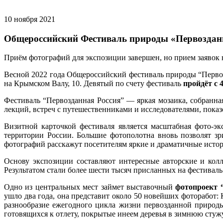
10 ноября 2021
Общероссийский Фестиваль природы «Первозданна
Приём фотографий для экспозиции завершен, но прием заявок 
Весной 2022 года Общероссийский фестиваль природы “Первоз
на Крымском Валу, 10. Девятый по счету фестиваль
пройдёт с 
Фестиваль “Первозданная Россия” — яркая мозаика, собранна
лекций, встреч с путешественниками и исследователями, показ
Визитной карточкой фестиваля является масштабная фото-э
территории России. Большие фотополотна вновь позволят з
фотографий расскажут посетителям яркие и драматичные истор
Основу экспозиции составляют интересные авторские и кол
Результатом стали более шести тысяч присланных на фестивал
Одно из центральных мест займет выставочный
фотопроект 
ушло два года, она представит около 50 новейших фоторабот:
разнообразие ежегодного цикла жизни первозданной природы
готовящихся к отлету, покрытые инеем деревья в зимнюю стужу