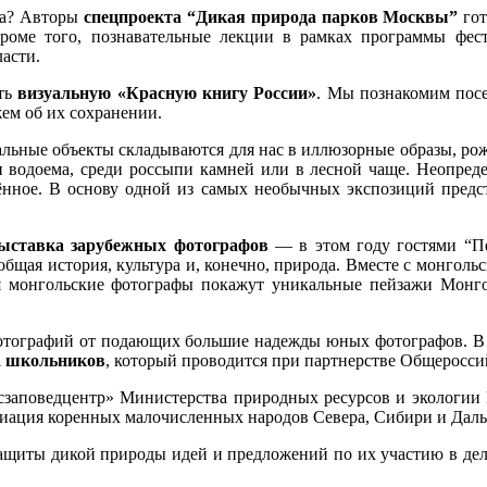
да? Авторы
спецпроекта “Дикая природа парков Москвы”
гот
оме того, познавательные лекции в рамках программы фести
асти.
ать
визуальную «Красную книгу России»
. Мы познакомим пос
ем об их сохранении.
альные объекты складываются для нас в иллюзорные образы, р
 водоема, среди россыпи камней или в лесной чаще. Неопреде
лённое. В основу одной из самых необычных экспозиций предс
ыставка зарубежных фотографов
— в этом году гостями “П
т общая история, культура и, конечно, природа. Вместе с монго
я монгольские фотографы покажут уникальные пейзажи Монг
фотографий от подающих большие надежды юных фотографов. В
а школьников
, который проводится при партнерстве Общеросси
Росзаповедцентр» Министерства природных ресурсов и экологии
циация коренных малочисленных народов Севера, Сибири и Дальн
 защиты дикой природы идей и предложений по их участию в дел