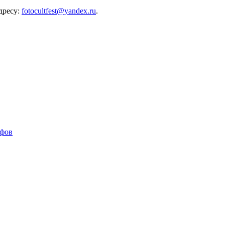
дресу:
fotocultfest@yandex.ru
.
афов