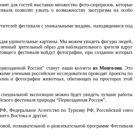
овят для гостей выставки множество фото-сюрпризов, которые
валя позволят узнать о возможностях экотуризма на особо
етителей фестиваля с уникальными видами, находящимися под
ождая удивительные картины. Мы можем увидеть фигуры людей,
ленный зрительный образ для наблюдательного зрителя вдруг
тоящего фестиваля войдут фотографии, при создании которых
ервозданной России” станут наши коллеги
из Монголии
. Это
льскими учеными российские исследователи проводят проекты по
олии и фотографии животных, обитающих на просторах этой
 специальной экспозиции можно будет увидеть лучшие работы
йского фестиваля природы “Первозданная Россия”.
 РФ, Федеральное Агентство по Туризму РФ, Российский союз
его Востока и другие.
овой, познавательной и развлекательной программе Фестиваля