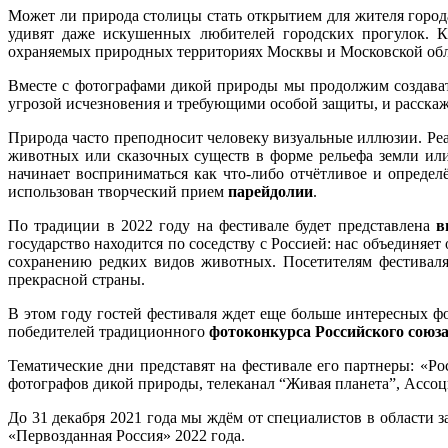
Может ли природа столицы стать открытием для жителя горо
удивят даже искушенных любителей городских прогулок. Кр
охраняемых природных территориях Москвы и Московской обл
Вместе с фотографами дикой природы мы продолжим создав
угрозой исчезновения и требующими особой защиты, и расскаж
Природа часто преподносит человеку визуальные иллюзии. Ре
животных или сказочных существ в форме рельефа земли или
начинает восприниматься как что-либо отчётливое и опреде
использован творческий прием
парейдолии
.
По традиции в 2022 году на фестивале будет представлена
в
государство находится по соседству с Россией: нас объединяе
сохранению редких видов животных. Посетителям фестивал
прекрасной страны.
В этом году гостей фестиваля ждет еще больше интересных 
победителей традиционного
фотоконкурса Российского союз
Тематические дни представят на фестивале его партнеры: «
фотографов дикой природы, телеканал “Живая планета”, Ассо
До 31 декабря 2021 года мы ждём от специалистов в области
«Первозданная Россия» 2022 года.