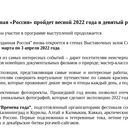
я «Россия» пройдет весной 2022 года в девятый р
на участие в программе выступлений продолжается
данная Россия” вновь откроется в стенах Выставочных залов 
4 марта по 3 апреля 2022 года
.
я из самых интересных событий – дарит посетителям неисчерп
ов новейших документальных фильмов о природе, мастер-классов
кспозиция, представляющая самые новые и интересные работ
рителям совершить виртуальное путешествие по самым красивы
ии, которые проживают дикие звери и птицы каждый день, а по
лективные фотопроекты. Прошедший год вновь позволил отеч
ь уникальных фотографий, которые сделают экспозицию 2022 го
“Времена года”
, подготовленный организаторами фестиваля с
 Калининград и Курилы, Алтай и Калмыкия, Кавказ, арктические
 России. Первые подснежники и тетеревиные тока, летние гро
 и декабрьские битвы рогачей-сайгаков.