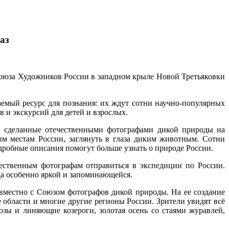
аз
Союза Художников России в западном крыле Новой Третьяковки
аемый ресурс для познания: их ждут сотни научно-популярных
 и экскурсий для детей и взрослых.
ы, сделанные отечественными фотографами дикой природы на
м местам России, заглянуть в глаза диким животным. Сотни
дробные описания помогут больше узнать о природе России.
ественным фотографам отправиться в экспедиции по России.
да особенно яркой и запоминающейся.
овместно с Союзом фотографов дикой природы. На ее создание
 области и многие другие регионы России. Зрители увидят всё
зы и линяющие козероги, золотая осень со стаями журавлей,