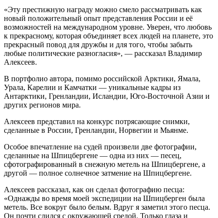
«Эту престижную награду можно смело рассматривать как
новый положительный опыт представления России и её
возможностей на международном уровне. Уверен, что любовь
к прекрасному, которая объединяет всех людей на планете, это
прекрасный повод для дружбы и для того, чтобы забыть
любые политические разногласия», — рассказал Владимир
Алексеев.
В портфолио автора, помимо российской Арктики, Ямала,
Урала, Карелии и Камчатки — уникальные кадры из
Антарктики, Гренландии, Исландии, Юго-Восточной Азии и
других регионов мира.
Алексеев представил на конкурс потрясающие снимки,
сделанные в России, Гренландии, Норвегии и Мьянме.
Особое впечатление на судей произвели две фотографии,
сделанные на Шпицбергене — одна из них — песец,
сфотографированный в снежную метель на Шпицбергене, а
другой — полное солнечное затмение на Шпицбергене.
Алексеев рассказал, как он сделал фотографию песца:
«Однажды во время моей экспедиции на Шпицберген была
метель. Все вокруг было белым. Вдруг я заметил этого песца.
Он почти слился с окружающей средой. Только глаза и