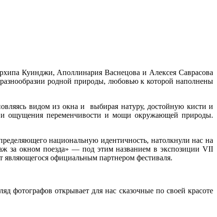
Архипа Куинджи, Аполлинария Васнецова и Алексея Саврасова
и разнообразии родной природы, любовью к которой наполнены
новляясь видом из окна и выбирая натуру, достойную кисти и
ий и ощущения переменчивости и мощи окружающей природы.
пределяющего национальную идентичность, натолкнули нас на
аж за окном поезда» — под этим названием в экспозиции VII
т являющегося официальным партнером фестиваля.
ляд фотографов открывает для нас сказочные по своей красоте