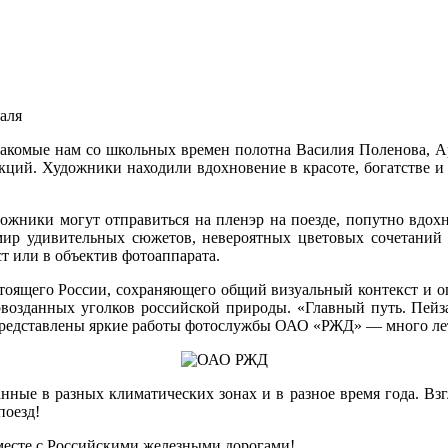
аля
Знакомые нам со школьных времен полотна Василия Поленова, 
кций. Художники находили вдохновение в красоте, богатстве 
удожники могут отправиться на пленэр на поезде, попутно вдох
в мир удивительных сюжетов, невероятных цветовых сочетан
т или в объектив фотоаппарата.
стоящего России, сохраняющего общий визуальный контекст и о
возданных уголков российской природы. «Главный путь. Пейз
представлены яркие работы фотослужбы ОАО «РЖД» — много ле
ные в разных климатических зонах и в разное время года. Взг
поезд!
месте с Российскими железными дорогами!