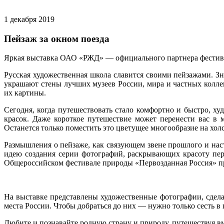
1 декабря 2019
Пейзаж за окном поезда
Яркая выставка ОАО «РЖД» — официального партнера фестив
Русская художественная школа славится своими пейзажами. 
украшают стены лучших музеев России, мира и частных колле
их картины.
Сегодня, когда путешествовать стало комфортно и быстро, х
красок. Даже короткое путешествие может перенести вас 
Останется только поместить это цветущее многообразие на холс
Размышления о пейзаже, как связующем звене прошлого и на
идею создания серии фотографий, раскрывающих красоту пер
Общероссийском фестивале природы «Первозданная Россия» 
На выставке представлены художественные фотографии, сделан
места России. Чтобы добраться до них — нужно только сесть в 
Любите и познавайте родную страну и природу, путешествуя в