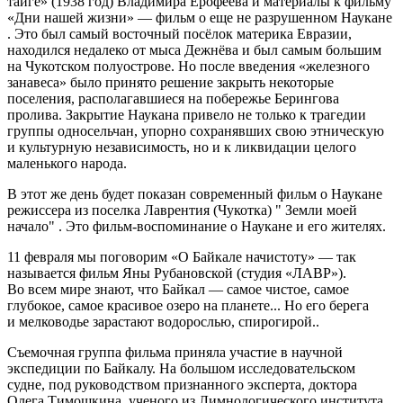
тайге» (1938 год) Владимира Ерофеева и материалы к фильму
«Дни нашей жизни» — фильм о еще не разрушенном Наукане
. Это был самый восточный посёлок материка Евразии,
находился недалеко от мыса Дежнёва и был самым большим
на Чукотском полуострове. Но после введения «железного
занавеса» было принято решение закрыть некоторые
поселения, располагавшиеся на побережье Берингова
пролива. Закрытие Наукана привело не только к трагедии
группы односельчан, упорно сохранявших свою этническую
и культурную независимость, но и к ликвидации целого
маленького народа.
В этот же день будет показан современный фильм о Наукане
режиссера из поселка Лаврентия (Чукотка) " Земли моей
начало" . Это фильм-воспоминание о Наукане и его жителях.
11 февраля мы поговорим «О Байкале начистоту» — так
называется фильм Яны Рубановской (студия «ЛАВР»).
Во всем мире знают, что Байкал — самое чистое, самое
глубокое, самое красивое озеро на планете... Но его берега
и мелководье зарастают водорослью, спирогирой..
Съемочная группа фильма приняла участие в научной
экспедиции по Байкалу. На большом исследовательском
судне, под руководством признанного эксперта, доктора
Олега Тимошкина, ученого из Лимнологического института,