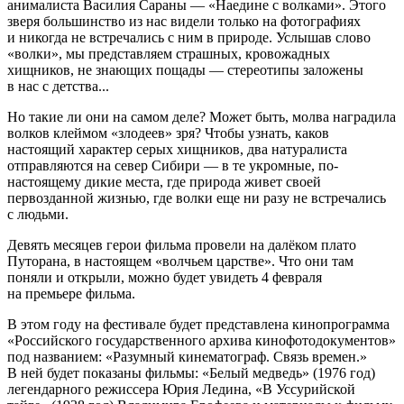
анималиста Василия Сараны — «Наедине с волками». Этого
зверя большинство из нас видели только на фотографиях
и никогда не встречались с ним в природе. Услышав слово
«волки», мы представляем страшных, кровожадных
хищников, не знающих пощады — стереотипы заложены
в нас с детства...
Но такие ли они на самом деле? Может быть, молва наградила
волков клеймом «злодеев» зря? Чтобы узнать, каков
настоящий характер серых хищников, два натуралиста
отправляются на север Сибири — в те укромные, по-
настоящему дикие места, где природа живет своей
первозданной жизнью, где волки еще ни разу не встречались
с людьми.
Девять месяцев герои фильма провели на далёком плато
Путорана, в настоящем «волчьем царстве». Что они там
поняли и открыли, можно будет увидеть 4 февраля
на премьере фильма.
В этом году на фестивале будет представлена кинопрограмма
«Российского государственного архива кинофотодокументов»
под названием: «Разумный кинематограф. Связь времен.»
В ней будет показаны фильмы: «Белый медведь» (1976 год)
легендарного режиссера Юрия Ледина, «В Уссурийской