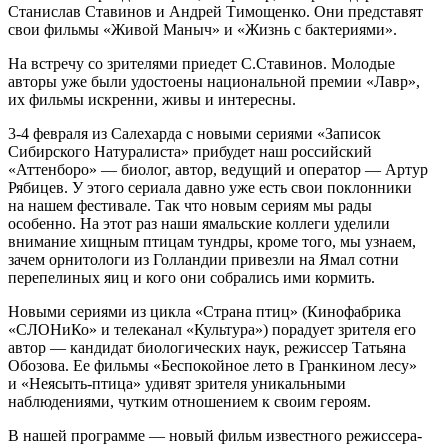
Станислав Ставинов и Андрей Тимощенко. Они представят
свои фильмы «Живой Маныч» и «Жизнь с бактериями».
На встречу со зрителями приедет С.Ставинов. Молодые
авторы уже были удостоены национальной премии «Лавр»,
их фильмы искренни, живы и интересны.
3-4 февраля из Салехарда с новыми сериями «Записок
Сибирского Натуралиста» прибудет наш российский
«Аттенборо» — биолог, автор, ведущий и оператор — Артур
Рябицев. У этого сериала давно уже есть свои поклонники
на нашем фестивале. Так что новым сериям мы рады
особенно. На этот раз наши ямальские коллеги уделили
внимание хищным птицам тундры, кроме того, мы узнаем,
зачем орнитологи из Голландии привезли на Ямал сотни
перепелиных яиц и кого они собрались ими кормить.
Новыми сериями из цикла «Страна птиц» (Кинофабрика
«СЛОНиКо» и телеканал «Культура») порадует зрителя его
автор — кандидат биологических наук, режиссер Татьяна
Обозова. Ее фильмы «Беспокойное лето в Гранкином лесу»
и «Неясыть-птица» удивят зрителя уникальными
наблюдениями, чутким отношением к своим героям.
В нашей программе — новый фильм известного режиссера-