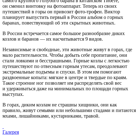
самого крупного голубого барана в китайском Тибете,
он сменил винтовку на фотоаппарат. Теперь из своих
путешествий в горы он привозит фото-трофеи. Виктор
планирует выпустить первый в России альбом о горных
баранах, повествующий об эти скрытных животных.
В России встречается самое большое разнообразие диких
козлов и баранов — их насчитывается 9 видов.
Независимые и свободные, эти животные живут в горах, где
мало растительности. Чтобы добыть себе пропитание, они
стали ловкими и бесстрашными. Горные козлы с легкостью
путешествуют по отвесным горным утесам, преодолевают
экстремальные подъемы и спуски. В этом им помогают
раздвоенные копыта: мягкие в центре и твердые по краям.
Такое строение ног позволяет им распределять свой вес
и удерживаться даже на минимальных по площади горных
выступах.
В горах, диким козлам не страшны хищники, они как
правило, живут семьями или небольшими стадами и питаются
мхами, лишайниками, кустарниками, травой.
Галерея