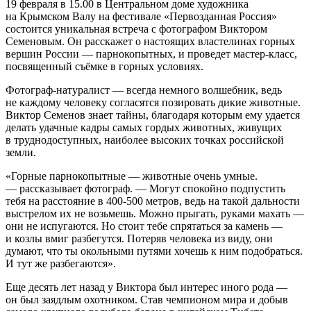
19 февраля в 15.00 в Центральном доме художника
на Крымском Валу на фестивале «Первозданная Россия»
состоится уникальная встреча с фотографом Виктором
Семеновым. Он расскажет о настоящих властелинах горных
вершин России — парнокопытных, и проведет мастер-класс,
посвященный съёмке в горных условиях.
Фотограф-натуралист — всегда немного волшебник, ведь
не каждому человеку согласятся позировать дикие животные.
Виктор Семенов знает тайны, благодаря которым ему удается
делать удачные кадры самых гордых животных, живущих
в труднодоступных, наиболее высоких точках российской
земли.
«Горные парнокопытные — животные очень умные.
— рассказывает фотограф. — Могут спокойно подпустить
тебя на расстояние в 400-500 метров, ведь на такой дальности
выстрелом их не возьмешь. Можно прыгать, руками махать —
они не испугаются. Но стоит тебе спрятаться за камень —
и козлы вмиг разбегутся. Потеряв человека из виду, они
думают, что ты окольными путями хочешь к ним подобраться.
И тут же разбегаются».
Еще десять лет назад у Виктора был интерес иного рода —
он был заядлым охотником. Став чемпионом мира и добыв