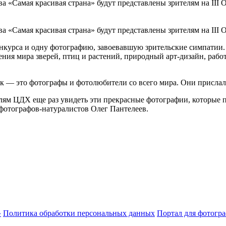
а «Самая красивая страна» будут представлены зрителям на III
а «Самая красивая страна» будут представлены зрителям на III
конкурса и одну фотографию, завоевавшую зрительские симпати
ения мира зверей, птиц и растений, природный арт-дизайн, раб
к — это фотографы и фотолюбители со всего мира. Они прислали
лям ЦДХ еще раз увидеть эти прекрасные фотографии, которые п
 фотографов-натуралистов Олег Пантелеев.
Политика обработки персональных данных
Портал для фотогр