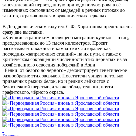
запечатлевший первозданную природу полуострова в её
изменчивых состояниях: от медведей в речных потоках до
закатов, отражающихся в вулканических зеркалах.
В Дендрологическом саду им. С.Ф. Харитонова представлены
сразу две выставки.
«Хрупкие странники» посвящена миграции куликов – птиц,
преодолевающих до 13 тысяч километров. Проект
рассказывает о важности камчатских литоралей как
последних «заправочных станций» на их пути, а также о
критическом сокращении численности этих пернатых из-за
хозяйственного освоения побережий в Азии.
«Белки: от белого до черного» демонстрирует генетическое
разнообразие этих зверьков. Посетители увидят не только
привычных рыжих белок, но и редких лейкистов с
белоснежной шерстью, а также обладательниц почти
графитового, чёрного окраса.
Галерея