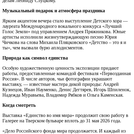
делам Леониду Слуцкому.
Музыкальный подарок и атмосфера праздника
Ярким акцентом вечера стало выступление Детского хора —
лауреата Международного вокального конкурса «Лучший
Голос Земли» под управлением Андрея Пряжникова. Юные
артисты исполнили жизнеутверждающую песню Юрия
Чичкова на слова Михаила Пляцковского «Детство – это я и
ты», чем вызвали бурю аплодисментов.
Природа как символ единства
Особую художественную ценность экспозиции придают
работы, предоставленные командой фестиваля «Первозданная
Россия». В числе авторов, чьи фотографии украшают
выставку, — известные мастера дикой природы: Андрей
Кузнецов, Иван Науменко, Денис Дегтярев, Игорь Шпиленок,
Надежда Муравьева, Владимир Рябков и Ольга Каменская.
Когда смотреть
Выставка «Единство во имя мира» продолжит свою работу в
Галерее на Тверском бульваре вплоть до 31 мая 2026 года.
«Дело Российского фонда мира продолжается. И каждый из