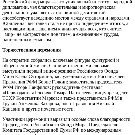
Российский фонд мира — это уникальный институт народной
дипломатии, чья благотворительная и миротворческая
деятельность уже шесть с половиной десятилетий
способствует наведению мостов между странами и народами.
Юбилейная выставка стала не просто подведением итогов, а
настоящим приглашением к диалогу для всех, кто считает
«мир» не абстрактным понятием, а ежедневным трудом,
наполненным смыслом.
Торжественная церемония
На открытии собрались ключевые фигуры культурной и
общественной жизни. С приветственными словами
выступили первый вице-президент Российского Фонда
Мира Елена Сутормина; заслуженный артист России, член
Правления РФМ Борис Галкин; заместитель председателя
РФМ Игорь Панфилов; руководитель фестиваля
«Первозданная Россия» Тамара Пантелеева; вице-президент
ТСХР Константин Марков; а также представитель РФМ в
Грузии Анжелика Захарова, член Правления Николай
Канавин и другие почетные гости.
Участники церемонии выразили особые слова благодарности
Председателю Российского Фонда Мира, Председателю
Комитета Государственной Думы РФ по международным