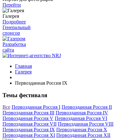
Перейти
Галерея
Подробнее
Генеральный
спонсор
Разработка
сайта
Главная
Галерея
Первозданная Россия IX
Темы фестиваля
Все
Первозданная Россия I
Первозданная Россия II
Первозданная Россия III
Первозданная Россия IV
Первозданная Россия V
Первозданная Россия VI
Первозданная Россия VII
Первозданная Россия VIII
Первозданная Россия IX
Первозданная Россия X
Первозданная Россия XI
Первозданная Россия XII