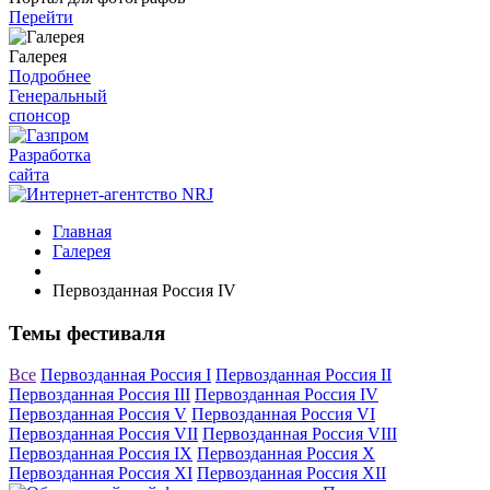
Перейти
Галерея
Подробнее
Генеральный
спонсор
Разработка
сайта
Главная
Галерея
Первозданная Россия IV
Темы фестиваля
Все
Первозданная Россия I
Первозданная Россия II
Первозданная Россия III
Первозданная Россия IV
Первозданная Россия V
Первозданная Россия VI
Первозданная Россия VII
Первозданная Россия VIII
Первозданная Россия IX
Первозданная Россия X
Первозданная Россия XI
Первозданная Россия XII