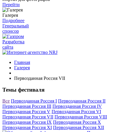
Перейти
Галерея
Подробнее
Генеральный
спонсор
Разработка
сайта
Главная
Галерея
Первозданная Россия VII
Темы фестиваля
Все
Первозданная Россия I
Первозданная Россия II
Первозданная Россия III
Первозданная Россия IV
Первозданная Россия V
Первозданная Россия VI
Первозданная Россия VII
Первозданная Россия VIII
Первозданная Россия IX
Первозданная Россия X
Первозданная Россия XI
Первозданная Россия XII