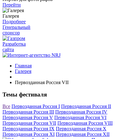
Перейти
Галерея
Подробнее
Генеральный
спонсор
Разработка
сайта
Главная
Галерея
Первозданная Россия VII
Темы фестиваля
Все
Первозданная Россия I
Первозданная Россия II
Первозданная Россия III
Первозданная Россия IV
Первозданная Россия V
Первозданная Россия VI
Первозданная Россия VII
Первозданная Россия VIII
Первозданная Россия IX
Первозданная Россия X
Первозданная Россия XI
Первозданная Россия XII