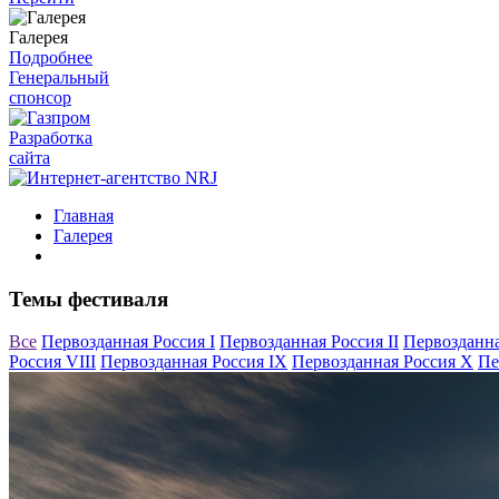
Галерея
Подробнее
Генеральный
спонсор
Разработка
сайта
Главная
Галерея
Темы фестиваля
Все
Первозданная Россия I
Первозданная Россия II
Первозданна
Россия VIII
Первозданная Россия IX
Первозданная Россия X
Пе