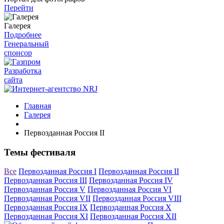
Перейти
Галерея
Подробнее
Генеральный
спонсор
Разработка
сайта
Главная
Галерея
Первозданная Россия II
Темы фестиваля
Все
Первозданная Россия I
Первозданная Россия II
Первозданная Россия III
Первозданная Россия IV
Первозданная Россия V
Первозданная Россия VI
Первозданная Россия VII
Первозданная Россия VIII
Первозданная Россия IX
Первозданная Россия X
Первозданная Россия XI
Первозданная Россия XII