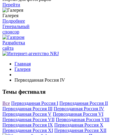
Перейти
Галерея
Подробнее
Генеральный
спонсор
Разработка
сайта
Главная
Галерея
Первозданная Россия IV
Темы фестиваля
Все
Первозданная Россия I
Первозданная Россия II
Первозданная Россия III
Первозданная Россия IV
Первозданная Россия V
Первозданная Россия VI
Первозданная Россия VII
Первозданная Россия VIII
Первозданная Россия IX
Первозданная Россия X
Первозданная Россия XI
Первозданная Россия XII